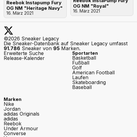
Reebok InstaPump Fury
Reebok Instapump Fury
OG NM "Royal"
OG NM "Heritage Navy"
16. März 2021
16. März 2021
©2026 Sneaker Legacy
Die Sneaker-Datenbank auf Sneaker Legacy umfasst
91.786
Sneaker von
95
Marken.
Erweiterte Suche
Sportarten
Basketball
Release-Kalender
Fußball
Golf
American Football
Laufen
Skateboarding
Baseball
Marken
Nike
Jordan
adidas Originals
adidas
Reebok
Under Armour
Converse