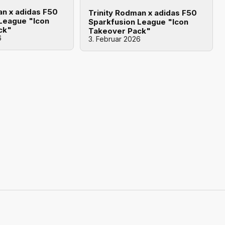
an x adidas F50
Trinity Rodman x adidas F50
League "Icon
Sparkfusion League "Icon
ck"
Takeover Pack"
6
3. Februar 2026