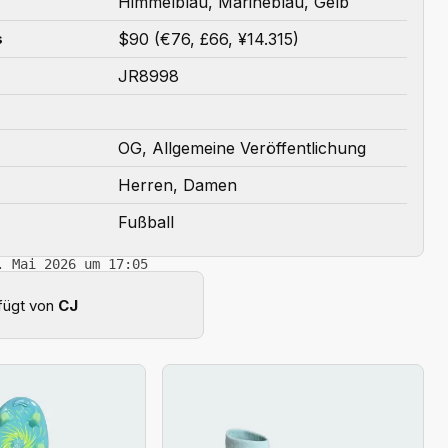
Himmelblau, Marineblau, Gelb
$90 (€76, £66, ¥14.315)
s
JR8998
OG, Allgemeine Veröffentlichung
Herren, Damen
Fußball
. Mai 2026 um 17:05
fügt von
CJ