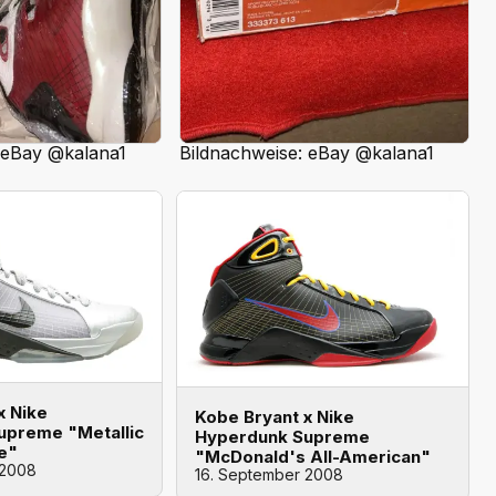
 eBay @kalana1
Bildnachweise: eBay @kalana1
x Nike
Kobe Bryant x Nike
upreme "Metallic
Hyperdunk Supreme
te"
"McDonald's All-American"
 2008
16. September 2008