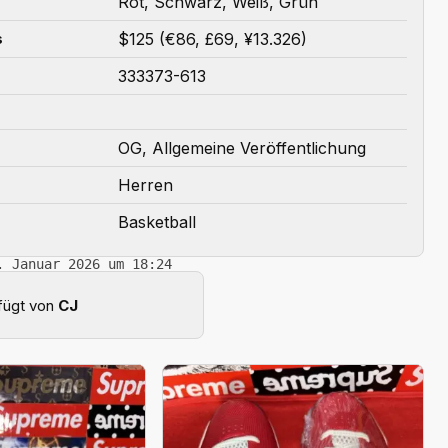
Rot, Schwarz, Weiß, Grün
$125 (€86, £69, ¥13.326)
s
333373-613
OG, Allgemeine Veröffentlichung
Herren
Basketball
. Januar 2026 um 18:24
fügt von
CJ