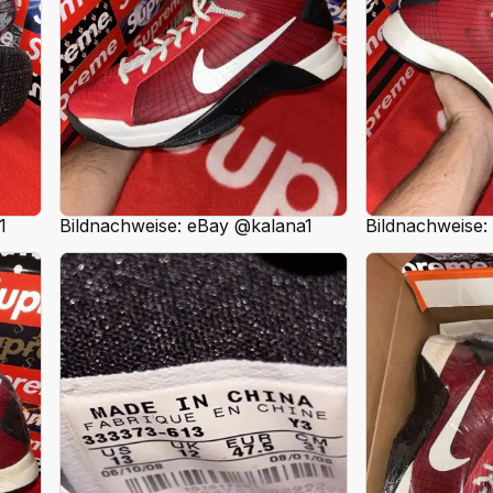
1
Bildnachweise: eBay @kalana1
Bildnachweise: