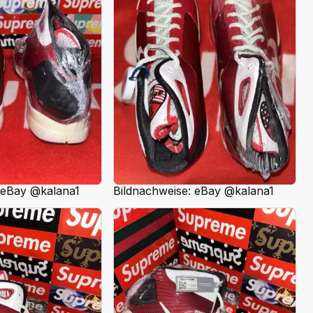
 eBay @kalana1
Bildnachweise: eBay @kalana1