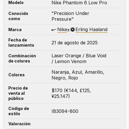
Nike Phantom 6 Low Pro
Modelo
"Precision Under
Conocido
como
Pressure"
Nike
Erling Haaland
x
Marca
Fecha de
21 de agosto de 2025
lanzamiento
Laser Orange / Blue Void
Combinación
de colores
/ Lemon Venom
Naranja, Azul, Amarillo,
Colores
Negro, Rojo
Precio de
$170 (€144, £125,
venta al
¥25.147)
público
Código de
IB3094-800
estilo
Valoración