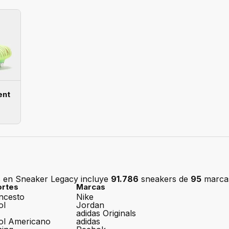
ent
s en Sneaker Legacy incluye
91.786
sneakers de
95
marca
rtes
Marcas
ncesto
Nike
ol
Jordan
adidas Originals
ol Americano
adidas