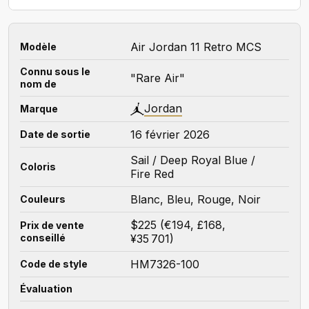
Air Jordan 11 Retro MCS
Modèle
Connu sous le
"Rare Air"
nom de
Jordan
Marque
16 février 2026
Date de sortie
Sail / Deep Royal Blue /
Coloris
Fire Red
Blanc, Bleu, Rouge, Noir
Couleurs
$225 (€194, £168,
Prix de vente
conseillé
¥35 701)
HM7326-100
Code de style
Évaluation