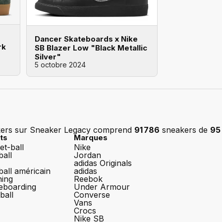
Dancer Skateboards x Nike
rk
SB Blazer Low "Black Metallic
Silver"
5 octobre 2024
kers sur Sneaker Legacy comprend
91 786
sneakers de
95
ts
Marques
et-ball
Nike
ball
Jordan
adidas Originals
ball américain
adidas
ing
Reebok
eboarding
Under Armour
ball
Converse
Vans
Crocs
Nike SB