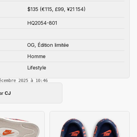
$135 (€115, £99, ¥21 154)
HQ2054-801
OG, Édition limitée
Homme
Lifestyle
écembre 2025 à 10:46
par
CJ