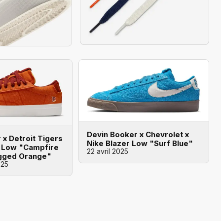
Devin Booker x Chevrolet x
 x Detroit Tigers
Nike Blazer Low "Surf Blue"
r Low "Campfire
22 avril 2025
gged Orange"
025