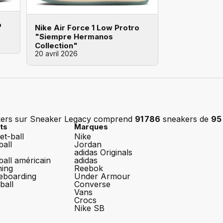
o
Nike Air Force 1 Low Protro
"Siempre Hermanos
Collection"
20 avril 2026
kers sur Sneaker Legacy comprend
91 786
sneakers de
95
ts
Marques
et-ball
Nike
ball
Jordan
adidas Originals
ball américain
adidas
ing
Reebok
eboarding
Under Armour
ball
Converse
Vans
Crocs
Nike SB