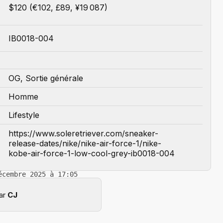
$120 (€102, £89, ¥19 087)
IB0018-004
OG, Sortie générale
Homme
Lifestyle
https://www.soleretriever.com/sneaker-
release-dates/nike/nike-air-force-1/nike-
kobe-air-force-1-low-cool-grey-ib0018-004
écembre 2025 à 17:05
par
CJ