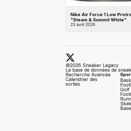
Nike Air Force 1 Low Protr
"Steam & Summit White"
23 avril 2026
©2026 Sneaker Legacy
La base de données de snea
Recherche Avancée
Spor
Calendrier des
Bask
sorties
Foot
Golf
Foot
Runn
Skat
Base