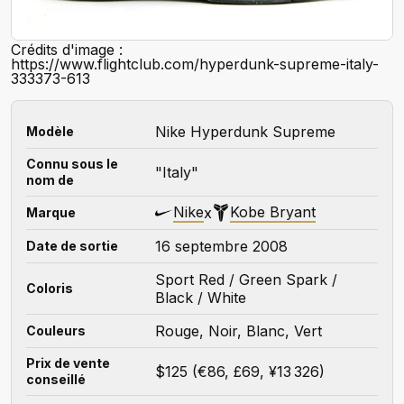
Crédits d'image :
https://www.flightclub.com/hyperdunk-supreme-italy-
333373-613
Nike Hyperdunk Supreme
Modèle
Connu sous le
"Italy"
nom de
Nike
Kobe Bryant
x
Marque
16 septembre 2008
Date de sortie
Sport Red / Green Spark /
Coloris
Black / White
Rouge, Noir, Blanc, Vert
Couleurs
Prix de vente
$125 (€86, £69, ¥13 326)
conseillé