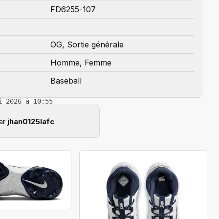
FD6255-107
OG, Sortie générale
Homme, Femme
Baseball
i 2026 à 10:55
par
jhan0125lafc