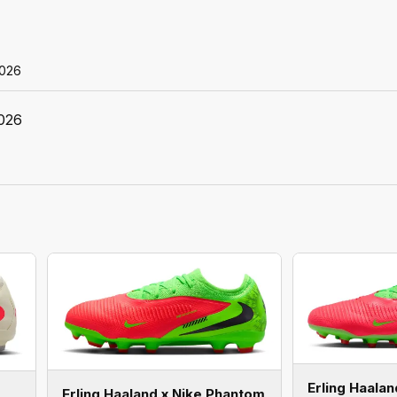
026
026
Erling Haala
Erling Haaland x Nike Phantom