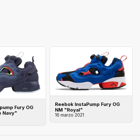
Reebok InstaPump Fury OG
apump Fury OG
NM "Royal"
e Navy"
16 marzo 2021