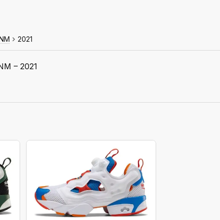
 NM
2021
NM – 2021