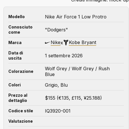
Nike Air Force 1 Low Protro
Modello
Conosciuto
"Dodgers"
come
Nike
Kobe Bryant
x
Marca
Data di
1 settembre 2026
uscita
Wolf Grey / Wolf Grey / Rush
Colorazione
Blue
Grigio, Blu
Colori
Prezzo al
$155 (€135, £115, ¥25.188)
dettaglio
IQ3920-001
Codice stile
Valutazione