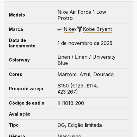
Nike Air Force 1 Low
Modelo
Protro
Nike
Kobe Bryant
x
Marca
Data de
1 de novembro de 2025
lançamento
Linen / Linen / University
Colorway
Blue
Marrom, Azul, Dourado
Cores
$150 (€129, £114,
Preço de varejo
¥23 267)
IH1018-200
Código de estilo
Avaliação
OG, Edição limitada
Tipo
Masculino
Gênero