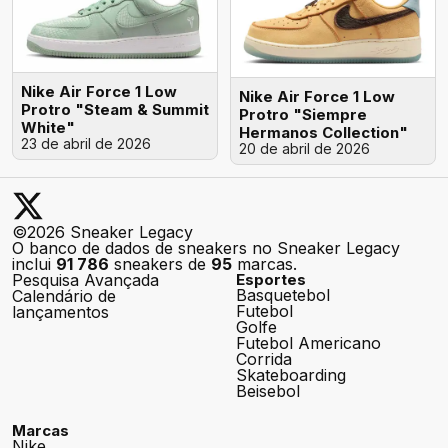
Nike Air Force 1 Low
Nike Air Force 1 Low
Protro "Steam & Summit
Protro "Siempre
White"
Hermanos Collection"
23 de abril de 2026
20 de abril de 2026
©2026 Sneaker Legacy
O banco de dados de sneakers no Sneaker Legacy
inclui
91 786
sneakers de
95
marcas.
Pesquisa Avançada
Esportes
Basquetebol
Calendário de
Futebol
lançamentos
Golfe
Futebol Americano
Corrida
Skateboarding
Beisebol
Marcas
Nike