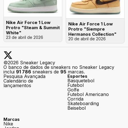
Nike Air Force 1 Low
Nike Air Force 1 Low
Protro "Steam & Summit
Protro "Siempre
White"
Hermanos Collection"
23 de abril de 2026
20 de abril de 2026
©2026 Sneaker Legacy
O banco de dados de sneakers no Sneaker Legacy
inclui
91 786
sneakers de
95
marcas.
Pesquisa Avançada
Esportes
Basquetebol
Calendário de
Futebol
lançamentos
Golfe
Futebol Americano
Corrida
Skateboarding
Beisebol
Marcas
Nike