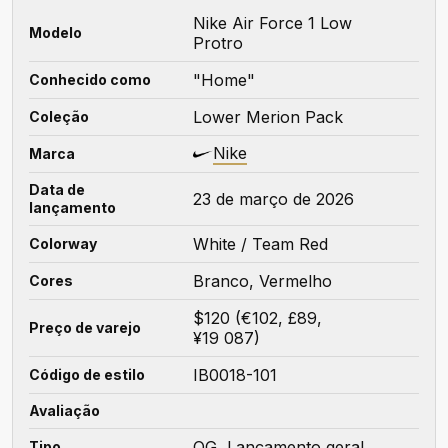
Nike Air Force 1 Low
Modelo
Protro
"Home"
Conhecido como
Lower Merion Pack
Coleção
Nike
Marca
Data de
23 de março de 2026
lançamento
White / Team Red
Colorway
Branco, Vermelho
Cores
$120 (€102, £89,
Preço de varejo
¥19 087)
IB0018-101
Código de estilo
Avaliação
OG, Lançamento geral
Tipo