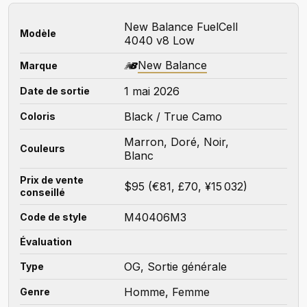
New Balance FuelCell
Modèle
4040 v8 Low
New Balance
Marque
1 mai 2026
Date de sortie
Black / True Camo
Coloris
Marron, Doré, Noir,
Couleurs
Blanc
Prix de vente
$95 (€81, £70, ¥15 032)
conseillé
M40406M3
Code de style
Évaluation
OG, Sortie générale
Type
Homme, Femme
Genre