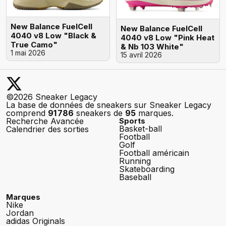
New Balance FuelCell
New Balance FuelCell
4040 v8 Low "Black &
4040 v8 Low "Pink Heat
True Camo"
& Nb 103 White"
1 mai 2026
15 avril 2026
©2026 Sneaker Legacy
La base de données de sneakers sur Sneaker Legacy
comprend
91 786
sneakers de
95
marques.
Recherche Avancée
Sports
Basket-ball
Calendrier des sorties
Football
Golf
Football américain
Running
Skateboarding
Baseball
Marques
Nike
Jordan
adidas Originals