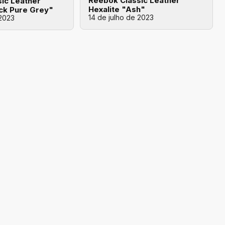
Reebok Classic Leather
ic Leather
Hexalite "Ash"
ack Pure Grey"
14 de julho de 2023
 2023