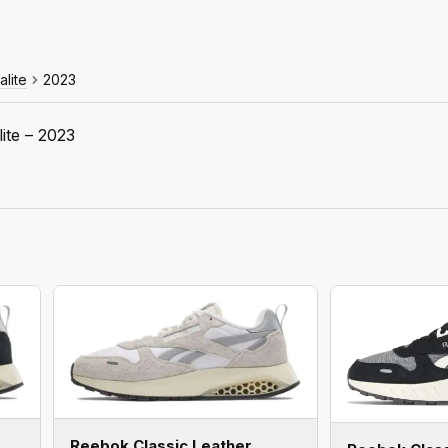
alite
2023
ite – 2023
Reebok Classic Leather