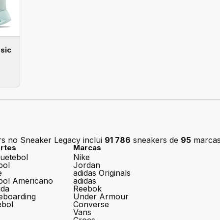
sic
s
s no Sneaker Legacy inclui
91 786
sneakers de
95
marcas
rtes
Marcas
uetebol
Nike
bol
Jordan
e
adidas Originals
bol Americano
adidas
ida
Reebok
eboarding
Under Armour
ebol
Converse
Vans