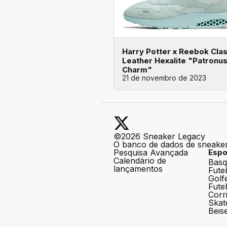
Harry Potter x Reebok Clas
Leather Hexalite "Patronu
Charm"
21 de novembro de 2023
©2026 Sneaker Legacy
O banco de dados de sneaker
Pesquisa Avançada
Espo
Calendário de
Basq
lançamentos
Fute
Golf
Fute
Corr
Skat
Beis